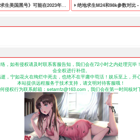
生美国黑号》可能在2023年3月发售
绝地求生M24和98k参数对比 - PUBG便宜的
络，如有侵权请及时联系客服告知，我们会在72小时之内处理完毕
会全权进行补偿。
段,不正当的消费手段购买的绝地求生游戏账号,绝地求生卡盟558,我
消息称，电子艺界公司（EA）在2023财年第一季度将发布两款“重要
PUBG便宜的临时黑号,绝地求
易逝，宁如花火在绚烂中死去，也绝不在平庸中苟活！娱乐至上，开
本站提供远程服务于技术支持，请文明对待客服哦！
何侵权行为联系邮箱：setamfz@163.com，我们会在第一时间核对