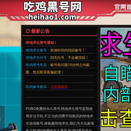
官网
最新公告
绝地求生黑号通知！
绝地求生账号：
质保时间内找回换号！
绝地求生白号：
四无白号，不会被找回！
吃鸡黑号售后：
账号有问题10分钟之内截
图，然后联系客服处理！
吃鸡账号购买：
点击我购买
PUBG免费的永久黑号,绝地求生黑号是指使
用非法手段,不正当的消费手段购买的绝地求
生游戏账号,体验服绝地求生,我们为大玩家准
备了PUBG免费的永久黑号,PUBG黑号平台