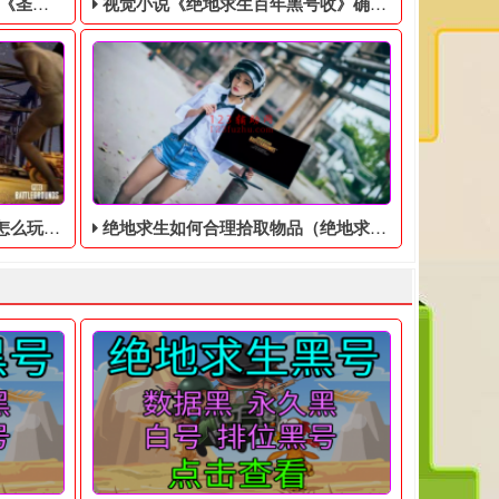
美分售出
视觉小说《绝地求生百年黑号收》确认登陆Switch，特别版售价9350日元
的简单介绍
绝地求生如何合理拾取物品（绝地求生黑号）
，然后联系客服处理！ 黑号QQ客服： 1600445187
。玩家将操控超自然科学研究组织（SRO）队员“覃舒雅”，前往事
戏零售商GameStop正在清理库存，将EA游戏《圣歌》以1美分的
出版商Idea Factory今日宣布，男孩间友情为主
止支持中文。
目前，游戏首次发布不到24小时，玩家的评论从不同的赞词变成了很多
么玩？绝地求生黑号在实验室启动了一种新的实验模式突变体防御模
为了赢得绝地求生黑号的最终胜利，必须合理搭配比赛