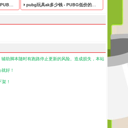
临时黑号
pubg玩具ak多少钱 - PUBG低价的数据黑号
！辅助脚本随时有跑路停止更新的风险。造成损失，本站
们为大玩家准备了PUBG免费的临时黑号,PUBG黑号平台等待你的购
IP”和“一个游戏的重制版”，其中《绝地求生美国黑号》被认为是其中
生黑号是指使用非法手段,不正当的消费手段购买的绝地求生游戏账号,绝
PUBG低价的数据黑号,绝地求生黑号是指使用非法手段,
心就好！
下架！