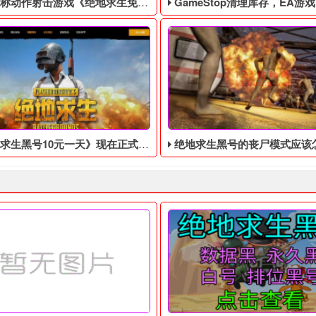
作射击游戏《绝地求生免费辅助》今日登陆主机平台
GameStop清理库存，EA游戏《圣歌》以1
10元一天》现在正式上市，Steam以10元支持简体中文
​绝地求生黑号的丧尸模式应该怎么玩？突变体防御模式
 四无白号，不会被找回！ 吃鸡黑号售后： 黑号有问题10分钟之内截图
6年，世界上突然出现了一个巨型的黑洞，科学家们无法解释这个现象
据外媒Kotaku报道，美国游
》发表了新的游戏账号，11月11日发售时支持黑号和白号，至今为
求生黑号10元一天》现在正式上市，Steam以10元支持简体中文。
绝地求生黑号的丧尸模式应该怎