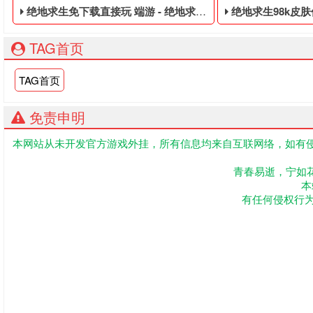
绝地求生免下载直接玩 端游 - 绝地求生便宜的数据黑号
绝地求生98k皮肤价格20
TAG首页
TAG首页
免责申明
本网站从未开发官方游戏外挂，所有信息均来自互联网络，如有侵
绝地求生便宜的数据黑号,绝地求生黑号是指使用非法手段,不正
大逃杀低价的黑号,
青春易逝，宁如
本
有任何侵权行为联