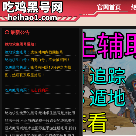
官网首页
最新公告
绝地求生黑号通知！
绝地求生账号：
质保时间内找回换号！
绝地求生白号：
四无白号，不会被找回！
吃鸡黑号售后：
账号有问题10分钟之内截
图，然后联系客服处理！
吃鸡账号购买：
点击我购买
绝地求生免费的黑号,绝地求生黑号是指使用
非法手段,不正当的消费手段购买的绝地求生
游戏账号,绝地求生国际服手游注册账号,我们
为大玩家准备了绝地求生免费的黑号,PUBG