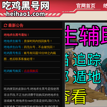
官网首页
最新公告
绝地求生黑号通知！
绝地求生账号：
质保时间内找回换号！
绝地求生白号：
四无白号，不会被找回！
吃鸡黑号售后：
账号有问题10分钟之内截
图，然后联系客服处理！
吃鸡账号购买：
点击我购买
吃鸡便宜的皮肤白号,绝地求生黑号是指使用
非法手段,不正当的消费手段购买的绝地求生
游戏账号,绝地求生rash悲喜是挂吗,我们为大
玩家准备了吃鸡便宜的皮肤白号,PUBG黑号