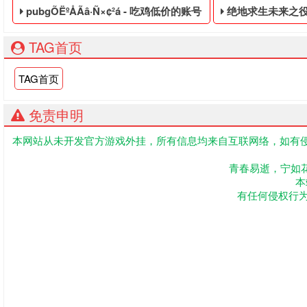
pubgÕËºÅÃâ·Ñ×¢²á - 吃鸡低价的账号
绝地求生未来之役什么时候上
TAG首页
TAG首页
免责申明
本网站从未开发官方游戏外挂，所有信息均来自互联网络，如有侵
吃鸡低价的账号,绝地求生黑号是指使用非法手段,不正当的消费手段购
吃鸡便宜的临时黑
青春易逝，宁如
本
有任何侵权行为联