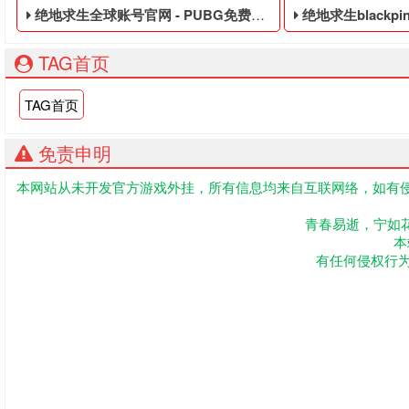
绝地求生全球账号官网 - PUBG免费的永久黑号
绝地求生blackpink套装下
TAG首页
TAG首页
免责申明
本网站从未开发官方游戏外挂，所有信息均来自互联网络，如有侵
PUBG免费的永久黑号,绝地求生黑号是指使用非法手段,不正当
绝地求生便宜的数据
青春易逝，宁如
本
有任何侵权行为联