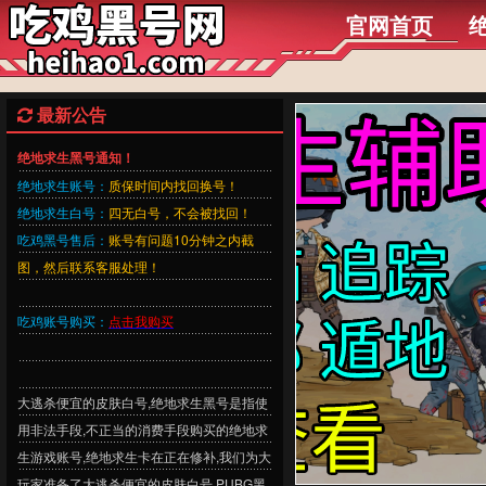
官网首页
最新公告
绝地求生黑号通知！
绝地求生账号：
质保时间内找回换号！
绝地求生白号：
四无白号，不会被找回！
吃鸡黑号售后：
账号有问题10分钟之内截
图，然后联系客服处理！
吃鸡账号购买：
点击我购买
大逃杀便宜的皮肤白号,绝地求生黑号是指使
用非法手段,不正当的消费手段购买的绝地求
生游戏账号,绝地求生卡在正在修补,我们为大
玩家准备了大逃杀便宜的皮肤白号,PUBG黑