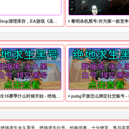
top清理库存，EA游戏《圣歌》以1美分售出
黎明杀机黑号:​作为第一款竞争生存游戏，独特新颖的
6赛季什么时候开始 - 绝地求生低价的四无白号
pubg手游怎么绑定社交账号 - 绝地求生低价的
，绝地求生永久黑号，绝地求生白号，价格优惠，十分便宜，售后非