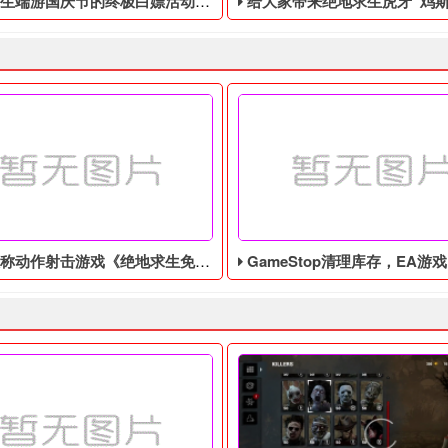
庆节的终极白嫖活动，活动的时间是9月28号到10月10号
给大家带来绝地求生虎牙“鸡斯卡宝典”的福利活动，这次福利活动将于9月17日至1
作射击游戏《绝地求生免费辅助》今日登陆主机平台
GameStop清理库存，EA游戏《圣歌》以1