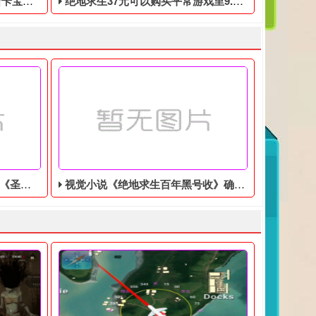
0月17日开始
绝地求生37元可以购买平常游戏里9.9美元的DLC礼包
美分售出
视觉小说《绝地求生百年黑号收》确认登陆Switch，特别版售价9350日元