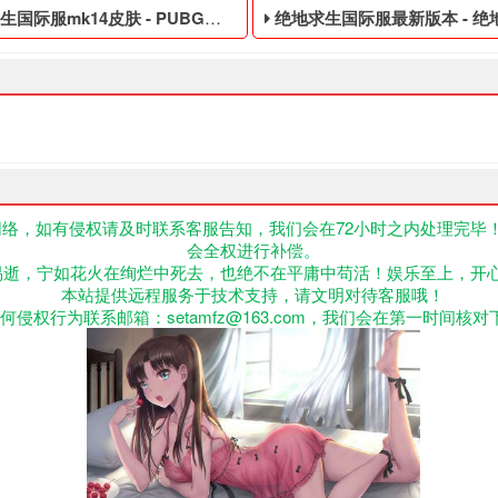
际服mk14皮肤 - PUBG便宜的账号
绝地求生国际服最新版本 - 绝地求生免
络，如有侵权请及时联系客服告知，我们会在72小时之内处理完毕
会全权进行补偿。
,不正当的消费手段购买的绝地求生游戏账号,正版绝地求生国际服下
G便宜的账号,绝地求生黑号是指使用非法手段,不正当的消费手段购买的
绝地求生免费的账号,绝地求生
易逝，宁如花火在绚烂中死去，也绝不在平庸中苟活！娱乐至上，开
本站提供远程服务于技术支持，请文明对待客服哦！
何侵权行为联系邮箱：setamfz@163.com，我们会在第一时间核对