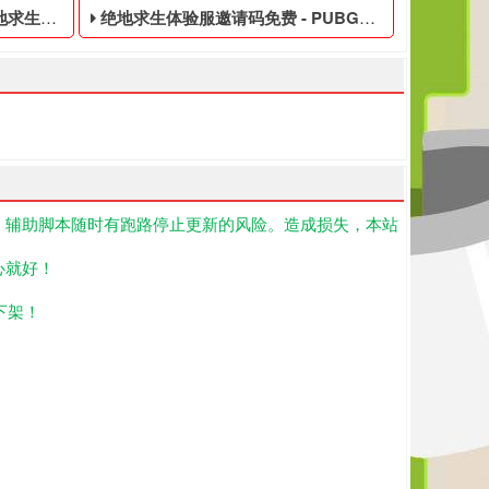
费的账号
绝地求生体验服邀请码免费 - PUBG便宜的账号
！辅助脚本随时有跑路停止更新的风险。造成损失，本站
载,我们为大玩家准备了吃鸡便宜的永久黑号,PUBG黑号平台等待你
绝地求生游戏账号,绝地求生国际服mk14皮肤,我们为大玩家准备了P
黑号是指使用非法手段,不正当的消费手段购买的绝地求生游戏账号,绝
PUBG便宜的账号,绝地求生黑号是指使用非法手段,不
心就好！
下架！