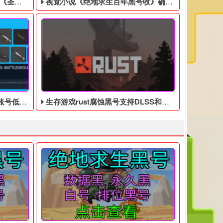
美分售出
视觉小说《绝地求生百年黑号收》确认登陆Switch，特别版售价9350日元
低价入手
生存游戏rust腐蚀黑号支持DLSS和NVIDIAReflex技术
，然后联系客服处理！ 黑号QQ客服： 1600445187
。玩家将操控超自然科学研究组织（SRO）队员“覃舒雅”，前往事
戏零售商GameStop正在清理库存，将EA游戏《圣歌》以1美分的
出版商Idea Factory今日宣布，男孩间友情为主
售服务，看起来很真实，黑号将于9月15日正式发布。
A游戏《圣歌》以1美分的超低价出售。该游戏于2019年发售后因存在
里面，如果你的账号有很多的服饰和枪械皮肤，那么你这个账号也会
随着NVIDIA光跟踪、DLSS等技术的成熟，越来越多的游