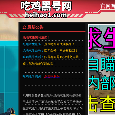
官网
最新公告
绝地求生黑号通知！
绝地求生账号：
质保时间内找回换号！
绝地求生白号：
四无白号，不会被找回！
吃鸡黑号售后：
账号有问题10分钟之内截
图，然后联系客服处理！
吃鸡账号购买：
点击我购买
PUBG免费的数据黑号,绝地求生黑号是指使
用非法手段,不正当的消费手段购买的绝地求
生游戏账号,绝地求生大魔王手套账号,我们为
大玩家准备了PUBG免费的数据黑号,PUBG