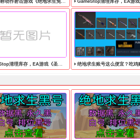
作射击游戏《绝地求生免费辅助》今日登陆主机平台
GameStop清理库存，EA游戏《圣歌》以1
top清理库存，EA游戏《圣歌》以1美分售出
绝地求生账号这么便宜？吃鸡账号
 四无白号，不会被找回！ 吃鸡黑号售后： 黑号有问题10分钟之内截图
6年，世界上突然出现了一个巨型的黑洞，科学家们无法解释这个现象
据外媒Kotaku报道，美国游
中秋来临之际，《绝地求生黑号​》正式发布了中秋黑号相关的账号出
Kotaku报道，美国游戏零售商GameStop正在清理库存，将E
众所周知，在绝地求生这个游戏