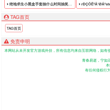
绝地求生小黑盒手套抽什么时间抽奖最好 - 绝地求生低价的皮肤白号
rÐÇÕËºÅ¹ØÁªsteamÕ
TAG首页
TAG首页
免责申明
本网站从未开发官方游戏外挂，所有信息均来自互联网络，如有侵
绝地求生低价的皮肤白号,绝地求生黑号是指使用非法手段,不正
PUBG低价的临时
青春易逝，宁如
本
有任何侵权行为联