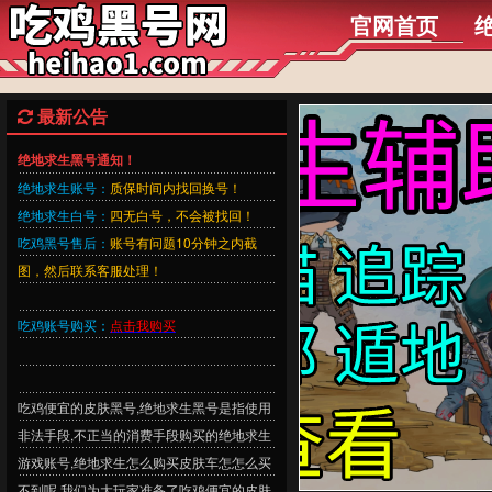
官网首页
最新公告
绝地求生黑号通知！
绝地求生账号：
质保时间内找回换号！
绝地求生白号：
四无白号，不会被找回！
吃鸡黑号售后：
账号有问题10分钟之内截
图，然后联系客服处理！
吃鸡账号购买：
点击我购买
吃鸡便宜的皮肤黑号,绝地求生黑号是指使用
非法手段,不正当的消费手段购买的绝地求生
游戏账号,绝地求生怎么购买皮肤车怎怎么买
不到呢,我们为大玩家准备了吃鸡便宜的皮肤