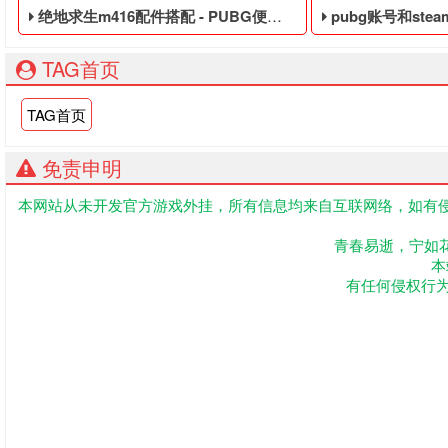
绝地求生m416配件搭配 - PUBG便宜的皮肤白号
pubg账号和steam账号是
TAG首页
TAG首页
免责申明
本网站从未开发官方游戏外挂，所有信息均来自互联网络，如有侵
PUBG便宜的皮肤白号,绝地求生黑号是指使用非法手段,不正当
吃鸡低价的临时黑号
青春易逝，宁如
本
有任何侵权行为联