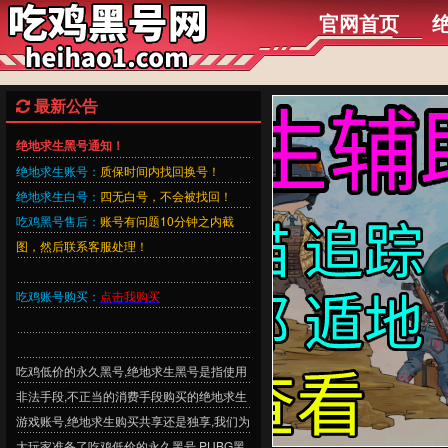
官网首页
最新公告
绝地求生黑号通知！
绝地求生账号：
质保时间内找回换号！
绝地求生白号：
四无白号，不会被找回！
吃鸡黑号售后：
账号有问题10分钟之内截
图，然后联系客服处理！
吃鸡账号购买：
点击我购买
吃鸡低价的永久黑号,绝地求生黑号是指使用
非法手段,不正当的消费手段购买的绝地求生
游戏账号,绝地求生购买共享还是独享,我们为
大玩家准备了吃鸡低价的永久黑号,PUBG黑