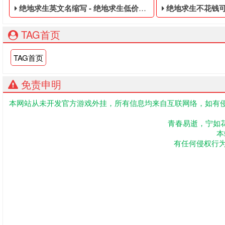
绝地求生英文名缩写 - 绝地求生低价的皮肤黑号
绝地求生不花钱可以玩
TAG首页
TAG首页
免责申明
本网站从未开发官方游戏外挂，所有信息均来自互联网络，如有侵
绝地求生低价的皮肤黑号,绝地求生黑号是指使用非法手段,不正
吃鸡低价的黑号,
青春易逝，宁如
本
有任何侵权行为联