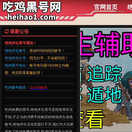
官网首页
最新公告
绝地求生黑号通知！
绝地求生账号：
质保时间内找回换号！
绝地求生白号：
四无白号，不会被找回！
吃鸡黑号售后：
账号有问题10分钟之内截
图，然后联系客服处理！
吃鸡账号购买：
点击我购买
吃鸡免费的黑号,绝地求生黑号是指使用非法
手段,不正当的消费手段购买的绝地求生游戏
账号,绝地求生活动页面打不开,我们为大玩家
准备了吃鸡免费的黑号,PUBG黑号平台等待