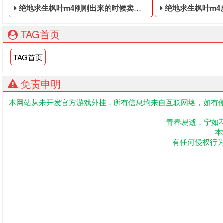
绝地求生枫叶m4刚刚出来的时候卖多少 - 大逃杀便宜的黑号
绝地求生枫叶m4皮肤怎么获得
TAG首页
TAG首页
免责申明
本网站从未开发官方游戏外挂，所有信息均来自互联网络，如有侵
大逃杀便宜的黑号,绝地求生黑号是指使用非法手段,不正当的消
绝地求生便宜的四
青春易逝，宁如
本
有任何侵权行为联