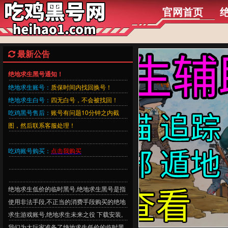
官网首页
最新公告
绝地求生黑号通知！
绝地求生账号：
质保时间内找回换号！
绝地求生白号：
四无白号，不会被找回！
吃鸡黑号售后：
账号有问题10分钟之内截
图，然后联系客服处理！
吃鸡账号购买：
点击我购买
绝地求生低价的临时黑号,绝地求生黑号是指
使用非法手段,不正当的消费手段购买的绝地
求生游戏账号,绝地求生未来之役 下载安装,
我们为大玩家准备了绝地求生低价的临时黑