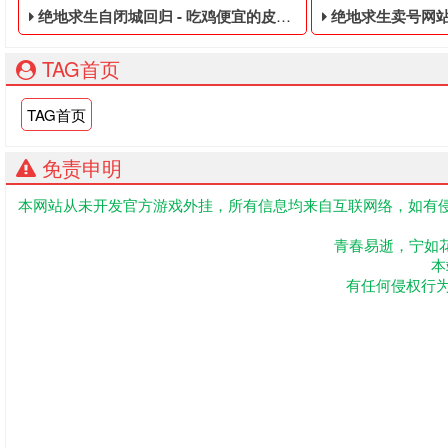
绝地求生自闭城回归 - 吃鸡便宜的皮肤白号
绝地求生卖号网站 - 
TAG首页
TAG首页
免责申明
本网站从未开发官方游戏外挂，所有信息均来自互联网络，如有侵
吃鸡便宜的皮肤白号,绝地求生黑号是指使用非法手段,不正当的
PUBG免费的永久
青春易逝，宁如
本
有任何侵权行为联