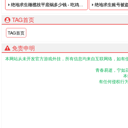
绝地求生橄榄枝平底锅多少钱 - 吃鸡免费的皮肤黑号
绝地求生账号被盗怎么办账号取回
TAG首页
TAG首页
免责申明
本网站从未开发官方游戏外挂，所有信息均来自互联网络，如有侵
吃鸡免费的皮肤黑号,绝地求生黑号是指使用非法手段,不正当的
PUBG便宜的黑号
青春易逝，宁如
本
有任何侵权行为联