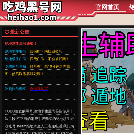
官网首页
最新公告
绝地求生黑号通知！
绝地求生账号：
质保时间内找回换号！
绝地求生白号：
四无白号，不会被找回！
吃鸡黑号售后：
账号有问题10分钟之内截
图，然后联系客服处理！
吃鸡账号购买：
点击我购买
PUBG便宜的黑号,绝地求生黑号是指使用非
法手段,不正当的消费手段购买的绝地求生游
戏账号,steam绝地求生人工客服电话,我们为
大玩家准备了PUBG便宜的黑号,PUBG黑号