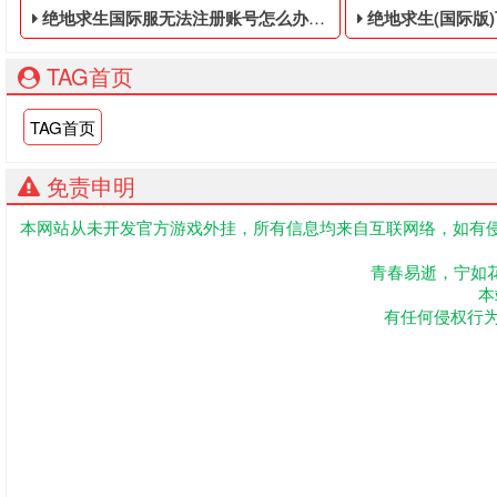
绝地求生国际服无法注册账号怎么办? - 绝地求生免费的皮肤黑号
绝地求生(国际版)下载安
TAG首页
TAG首页
免责申明
本网站从未开发官方游戏外挂，所有信息均来自互联网络，如有侵
绝地求生免费的皮肤黑号,绝地求生黑号是指使用非法手段,不正
吃鸡低价的数据黑号
青春易逝，宁如
本
有任何侵权行为联