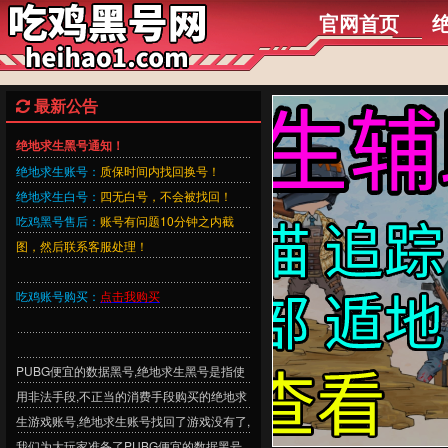
官网首页
最新公告
绝地求生黑号通知！
绝地求生账号：
质保时间内找回换号！
绝地求生白号：
四无白号，不会被找回！
吃鸡黑号售后：
账号有问题10分钟之内截
图，然后联系客服处理！
吃鸡账号购买：
点击我购买
PUBG便宜的数据黑号,绝地求生黑号是指使
用非法手段,不正当的消费手段购买的绝地求
生游戏账号,绝地求生账号找回了游戏没有了,
我们为大玩家准备了PUBG便宜的数据黑号,