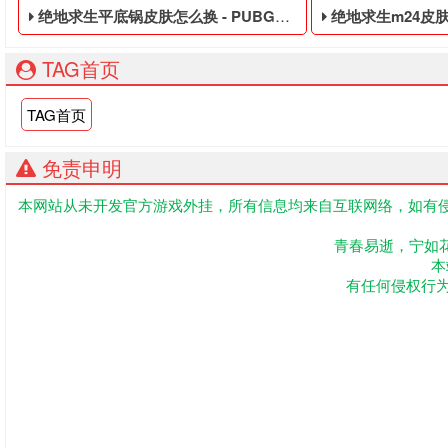
绝地求生平底锅皮肤怎么换 - PUBG免费的皮肤白号
绝地求生m24皮肤价格表20
TAG首页
TAG首页
免责申明
本网站从未开发官方游戏外挂，所有信息均来自互联网络，如有侵
PUBG免费的皮肤白号,绝地求生黑号是指使用非法手段,不正当
绝地求生低价的临时
青春易逝，宁如
本
有任何侵权行为联