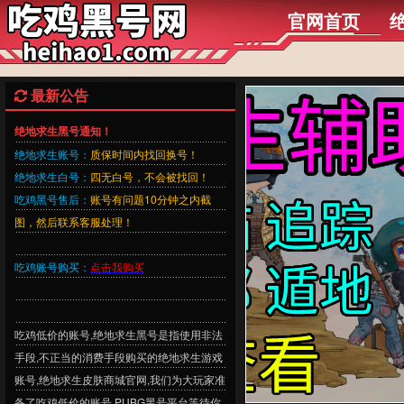
官网首页
最新公告
绝地求生黑号通知！
绝地求生账号：
质保时间内找回换号！
绝地求生白号：
四无白号，不会被找回！
吃鸡黑号售后：
账号有问题10分钟之内截
图，然后联系客服处理！
吃鸡账号购买：
点击我购买
吃鸡低价的账号,绝地求生黑号是指使用非法
手段,不正当的消费手段购买的绝地求生游戏
账号,绝地求生皮肤商城官网,我们为大玩家准
备了吃鸡低价的账号,PUBG黑号平台等待你