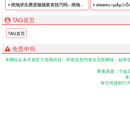
绝地求生黑货箱抽奖有技巧吗 - 绝地求生便宜的皮肤白号
steam±»µÁµ¼ÖÂpu
TAG首页
TAG首页
免责申明
本网站从未开发官方游戏外挂，所有信息均来自互联网络，如有侵
绝地求生便宜的皮肤白号,绝地求生黑号是指使用非法手段,不正
吃鸡低价的账号,绝
青春易逝，宁如
本
有任何侵权行为联