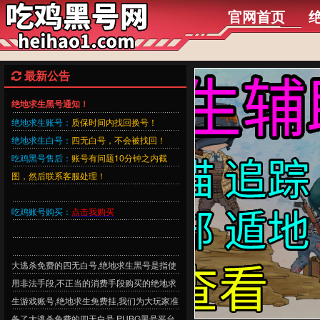
官网首页
最新公告
绝地求生黑号通知！
绝地求生账号：
质保时间内找回换号！
绝地求生白号：
四无白号，不会被找回！
吃鸡黑号售后：
账号有问题10分钟之内截
图，然后联系客服处理！
吃鸡账号购买：
点击我购买
大逃杀免费的四无白号,绝地求生黑号是指使
用非法手段,不正当的消费手段购买的绝地求
生游戏账号,绝地求生免费挂,我们为大玩家准
备了大逃杀免费的四无白号,PUBG黑号平台