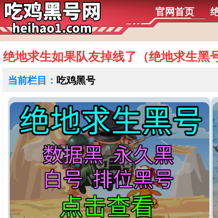
官网首页
绝地求生如果队友掉线了（绝地求生黑
当前栏目：
吃鸡黑号