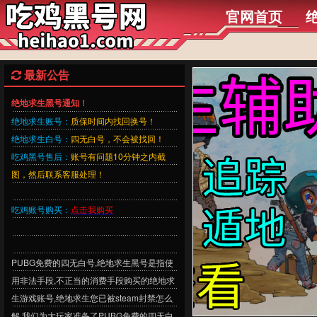
官网首页
最新公告
绝地求生黑号通知！
绝地求生账号：
质保时间内找回换号！
绝地求生白号：
四无白号，不会被找回！
吃鸡黑号售后：
账号有问题10分钟之内截
图，然后联系客服处理！
吃鸡账号购买：
点击我购买
PUBG免费的四无白号,绝地求生黑号是指使
用非法手段,不正当的消费手段购买的绝地求
生游戏账号,绝地求生您已被steam封禁怎么
解,我们为大玩家准备了PUBG免费的四无白