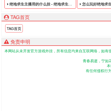
绝地求生主播用的什么挂 - 绝地求生低价的数据黑号
怎么玩好绝地求生
TAG首页
TAG首页
免责申明
本网站从未开发官方游戏外挂，所有信息均来自互联网络，如有侵
绝地求生低价的数据黑号,绝地求生黑号是指使用非法手段,不正
大逃杀便宜的黑号
青春易逝，宁如
本
有任何侵权行为联