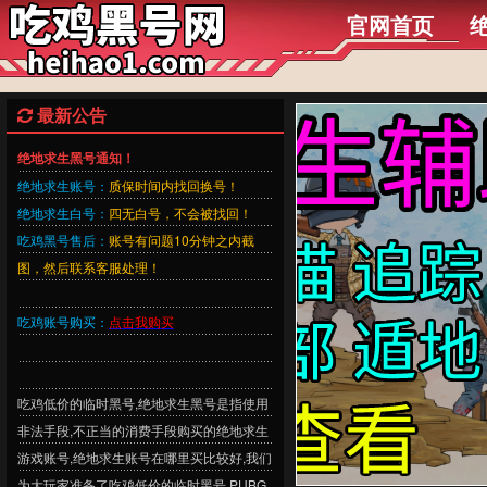
官网首页
最新公告
绝地求生黑号通知！
绝地求生账号：
质保时间内找回换号！
绝地求生白号：
四无白号，不会被找回！
吃鸡黑号售后：
账号有问题10分钟之内截
图，然后联系客服处理！
吃鸡账号购买：
点击我购买
吃鸡低价的临时黑号,绝地求生黑号是指使用
非法手段,不正当的消费手段购买的绝地求生
游戏账号,绝地求生账号在哪里买比较好,我们
为大玩家准备了吃鸡低价的临时黑号,PUBG