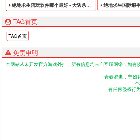
绝地求生陪玩软件哪个最好 - 大逃杀免费的皮肤白号
绝地求生国际服手游怎么注册
TAG首页
TAG首页
免责申明
本网站从未开发官方游戏外挂，所有信息均来自互联网络，如有侵
大逃杀免费的皮肤白号,绝地求生黑号是指使用非法手段,不正当
绝地求生低价的账
青春易逝，宁如
本
有任何侵权行为联