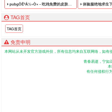
pubgÕËºÅ½»Ò× - 吃鸡免费的皮肤黑号
体验服绝地求生下载 -
TAG首页
TAG首页
免责申明
本网站从未开发官方游戏外挂，所有信息均来自互联网络，如有侵
吃鸡免费的皮肤黑号,绝地求生黑号是指使用非法手段,不正当的消费
PUBG低价的永久
青春易逝，宁如
本
有任何侵权行为联