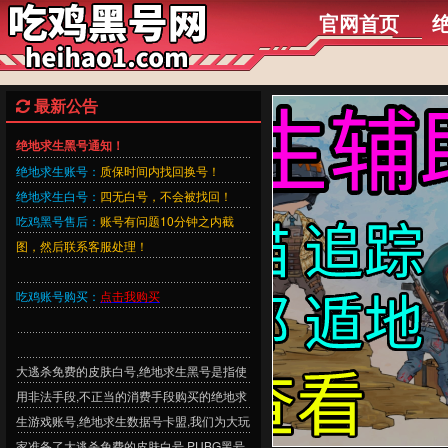
官网首页
最新公告
绝地求生黑号通知！
绝地求生账号：
质保时间内找回换号！
绝地求生白号：
四无白号，不会被找回！
吃鸡黑号售后：
账号有问题10分钟之内截
图，然后联系客服处理！
吃鸡账号购买：
点击我购买
大逃杀免费的皮肤白号,绝地求生黑号是指使
用非法手段,不正当的消费手段购买的绝地求
生游戏账号,绝地求生数据号卡盟,我们为大玩
家准备了大逃杀免费的皮肤白号,PUBG黑号