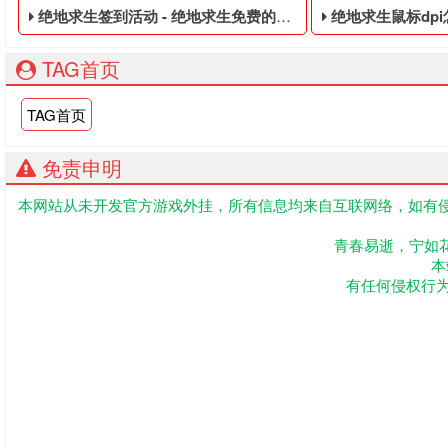
绝地求生签到活动 - 绝地求生免费的数据黑号
绝地求生鼠标dpi怎么调 
TAG首页
TAG首页
免责申明
本网站从未开发官方游戏外挂，所有信息均来自互联网络，如有侵
绝地求生免费的数据黑号,绝地求生黑号是指使用非法手段,不正
PUBG免费的皮肤
青春易逝，宁如
本
有任何侵权行为联