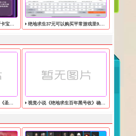
0月17日开始
绝地求生37元可以购买平常游戏里9.9美元的DLC礼包
美分售出
视觉小说《绝地求生百年黑号收》确认登陆Switch，特别版售价9350日元