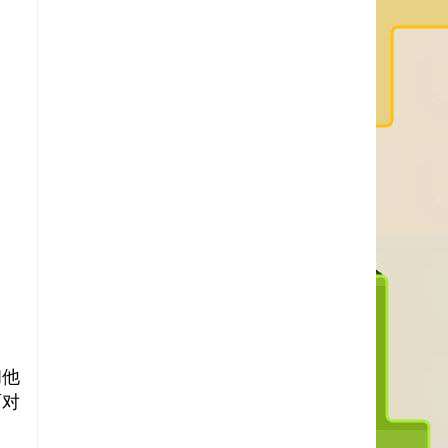
和他
面对