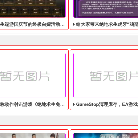
庆节的终极白嫖活动，活动的时间是9月28号到10月10号
给大家带来绝地求生虎牙“鸡斯卡宝典”的福利活动，这次福利活动将于9月17日至1
作射击游戏《绝地求生免费辅助》今日登陆主机平台
GameStop清理库存，EA游戏《圣歌》以1