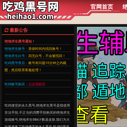
官网首页
最新公告
绝地求生黑号通知！
绝地求生账号：
质保时间内找回换号！
绝地求生白号：
四无白号，不会被找回！
吃鸡黑号售后：
账号有问题10分钟之内截
图，然后联系客服处理！
吃鸡账号购买：
点击我购买
吃鸡便宜的永久黑号,绝地求生黑号是指使用
非法手段,不正当的消费手段购买的绝地求生
游戏账号,绝地求生98k计数器皮肤,我们为大
玩家准备了吃鸡便宜的永久黑号,PUBG黑号