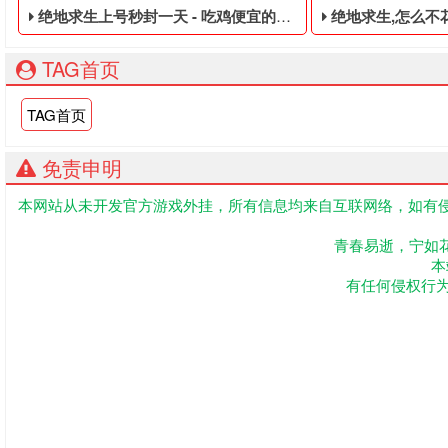
绝地求生上号秒封一天 - 吃鸡便宜的皮肤白号
绝地求生,怎么不花钱修护甲
TAG首页
TAG首页
免责申明
本网站从未开发官方游戏外挂，所有信息均来自互联网络，如有侵
吃鸡便宜的皮肤白号,绝地求生黑号是指使用非法手段,不正当的
大逃杀便宜的永久
青春易逝，宁如
本
有任何侵权行为联