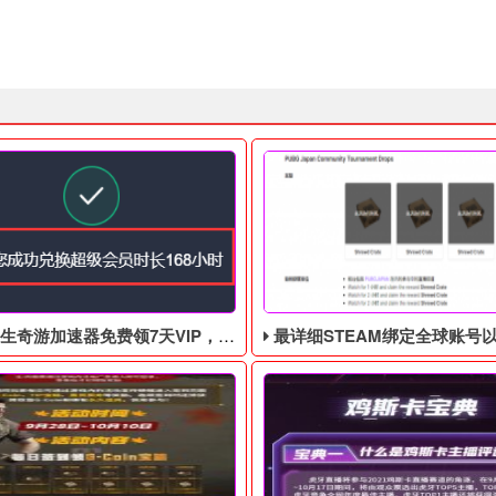
游加速器免费领7天VIP，合计168小时
最详细STEAM绑定全球账号以及老鼠台掉宝攻略，常