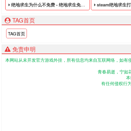
绝地求生为什么不免费 - 绝地求生免费的皮肤白号
steam绝地求生打折 
TAG首页
TAG首页
免责申明
本网站从未开发官方游戏外挂，所有信息均来自互联网络，如有侵
绝地求生免费的皮肤白号,绝地求生黑号是指使用非法手段,不正
绝地求生便宜的皮肤
青春易逝，宁如
本
有任何侵权行为联