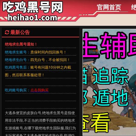
官网首页
最新公告
绝地求生黑号通知！
绝地求生账号：
质保时间内找回换号！
绝地求生白号：
四无白号，不会被找回！
吃鸡黑号售后：
账号有问题10分钟之内截
图，然后联系客服处理！
吃鸡账号购买：
点击我购买
大逃杀便宜的皮肤白号,绝地求生黑号是指使
用非法手段,不正当的消费手段购买的绝地求
生游戏账号,在哪下载绝地求生国际服,我们为
大玩家准备了大逃杀便宜的皮肤白号,PUBG