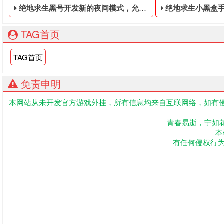
绝地求生黑号开发新的夜间模式，允许用户调整画面
绝地求生小黑盒手套时间可以叠
TAG首页
TAG首页
免责申明
本网站从未开发官方游戏外挂，所有信息均来自互联网络，如有侵
据媒体报道，微软正在为绝地求生黑号开发新的夜间模式，允许
绝地求生低价的四
青春易逝，宁如
本
有任何侵权行为联