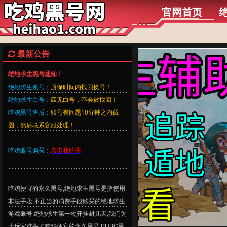
官网首页
最新公告
绝地求生黑号通知！
绝地求生账号：
质保时间内找回换号！
绝地求生白号：
四无白号，不会被找回！
吃鸡黑号售后：
账号有问题10分钟之内截
图，然后联系客服处理！
吃鸡账号购买：
点击我购买
吃鸡便宜的永久黑号,绝地求生黑号是指使用
非法手段,不正当的消费手段购买的绝地求生
游戏账号,绝地求生第一次开挂封几天,我们为
大玩家准备了吃鸡便宜的永久黑号,PUBG黑