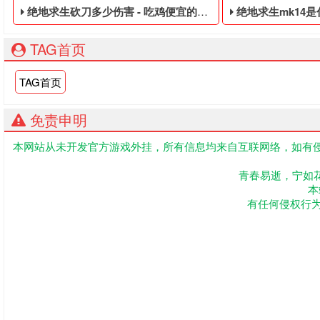
绝地求生砍刀多少伤害 - 吃鸡便宜的黑号
绝地求生mk14是什么枪
TAG首页
TAG首页
免责申明
本网站从未开发官方游戏外挂，所有信息均来自互联网络，如有侵
吃鸡便宜的黑号,绝地求生黑号是指使用非法手段,不正当的消费
绝地求生便宜的黑号
青春易逝，宁如
本
有任何侵权行为联