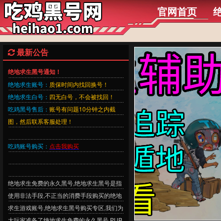
官网首页
最新公告
绝地求生黑号通知！
绝地求生账号：
质保时间内找回换号！
绝地求生白号：
四无白号，不会被找回！
吃鸡黑号售后：
账号有问题10分钟之内截
图，然后联系客服处理！
吃鸡账号购买：
点击我购买
绝地求生免费的永久黑号,绝地求生黑号是指
使用非法手段,不正当的消费手段购买的绝地
求生游戏账号,绝地求生黑号购买专区,我们为
大玩家准备了绝地求生免费的永久黑号,PUB